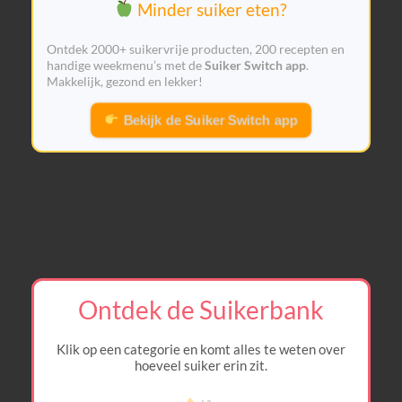
Minder suiker eten?
Ontdek 2000+ suikervrije producten, 200 recepten en
handige weekmenu’s met de
Suiker Switch app
.
Makkelijk, gezond en lekker!
Bekijk de Suiker Switch app
Ontdek de Suikerbank
Klik op een categorie en komt alles te weten over
hoeveel suiker erin zit.