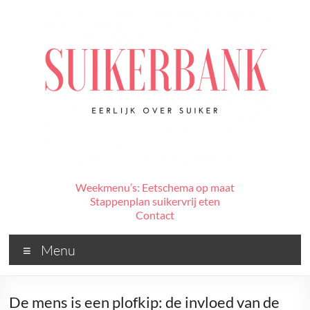
Ga
naar
de
inhoud
De
Weekmenu’s: Eetschema op maat
Stappenplan suikervrij eten
Suikerbank
Contact
Voor
Menu
alles
wat
jij
De mens is een plofkip: de invloed van de