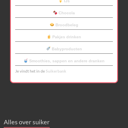
IJs
Chocola
Broodbeleg
Pakjes drinken
Babyproducten
Smoothies, sappen en andere dranken
Je vindt het in de
Suikerbank
Alles over suiker