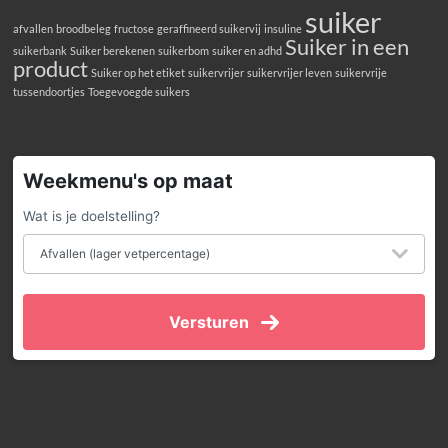
suiker
afvallen
broodbeleg
fructose
geraffineerd suikervij
insuline
Suiker in een
suikerbank
Suiker berekenen
suikerbom
suiker en adhd
product
Suiker op het etiket
suikervrijer
suikervrijer leven
suikervrije
tussendoortjes
Toegevoegde suikers
Weekmenu's op maat
Wat is je doelstelling?
Versturen