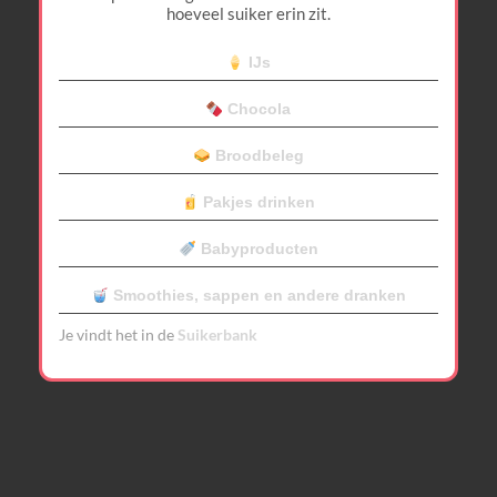
hoeveel suiker erin zit.
IJs
Chocola
Broodbeleg
Pakjes drinken
Babyproducten
Smoothies, sappen en andere dranken
Je vindt het in de
Suikerbank