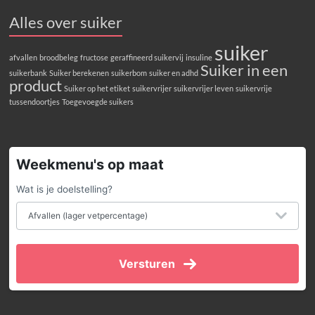
Alles over suiker
suiker
afvallen
broodbeleg
fructose
geraffineerd suikervij
insuline
Suiker in een
suikerbank
Suiker berekenen
suikerbom
suiker en adhd
product
Suiker op het etiket
suikervrijer
suikervrijer leven
suikervrije
tussendoortjes
Toegevoegde suikers
Weekmenu's op maat
Wat is je doelstelling?
Versturen