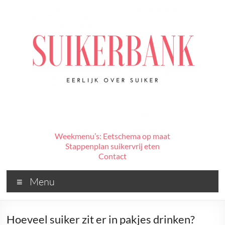
Ga
naar
de
inhoud
De
Weekmenu’s: Eetschema op maat
Stappenplan suikervrij eten
Suikerbank
Contact
Voor
Menu
alles
wat
jij
Hoeveel suiker zit er in pakjes drinken?