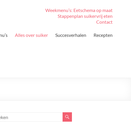
Weekmenu’s: Eetschema op maat
Stappenplan suikervrij eten
Contact
nu’s
Alles over suiker
Succesverhalen
Recepten