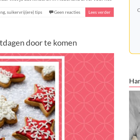
O
ing
,
suikervrij(ere) tips
Geen reacties
Lees verder
stdagen door te komen
Han