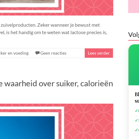
n zuivelproducten. Zeker wanneer je bewust met
el, is het handig om te weten wat lactose precies is,
Vol
iker en voeding
Geen reacties
Lees verder
e waarheid over suiker, calorieën
B
s