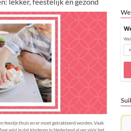
n: lekker, feestelijk én gezond
We
We
Wat 
Sui
en feestje thuis en er moet getrakteerd worden. Vaak
aar wist je dat kinderen in Nederland al ver vóór het