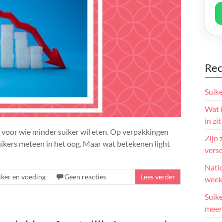
Rec
Suik
Wat i
in zit
 voor wie minder suiker wil eten. Op verpakkingen
Zijn 
uikers meteen in het oog. Maar wat betekenen light
versc
Natio
iker en voeding
Geen reacties
Lees verder
week
Suike
meer