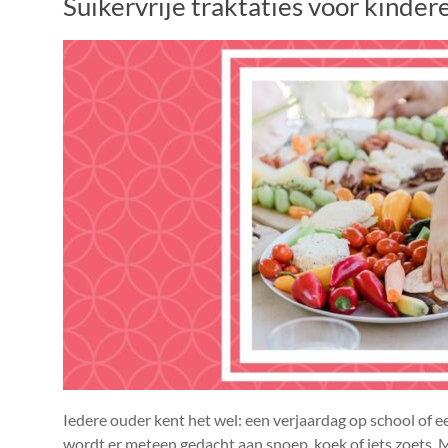
Suikervrije traktaties voor kindere
Iedere ouder kent het wel: een verjaardag op school of e
wordt er meteen gedacht aan snoep, koek of iets zoets. M