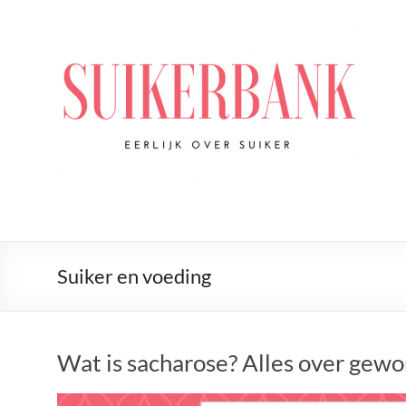
Ga
naar
De
de
Suikerbank
inhoud
Voor
alles
wat
jij
wilt
weten
over
suiker
Suiker en voeding
Wat is sacharose? Alles over gewon