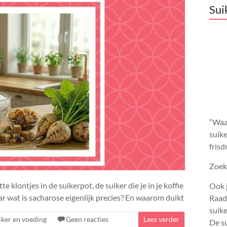
Sui
“Waar
suike
frisd
Zoek 
e klontjes in de suikerpot, de suiker die je in je koffie
Ook j
Maar wat is sacharose eigenlijk precies? En waarom duikt
Raadp
suik
iker en voeding
Geen reacties
Lees verder
De su