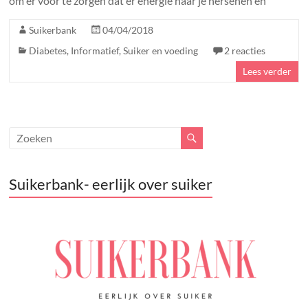
om er voor te zorgen dat er energie naar je hersenen en
Suikerbank
04/04/2018
Diabetes
,
Informatief
,
Suiker en voeding
2 reacties
Lees verder
Suikerbank- eerlijk over suiker