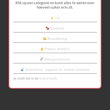
Klik op een categorie en komt alles te weten over
hoeveel suiker erin zit.
IJs
Chocola
Broodbeleg
Pakjes drinken
Babyproducten
Smoothies, sappen en andere dranken
Je vindt het in de
Suikerbank