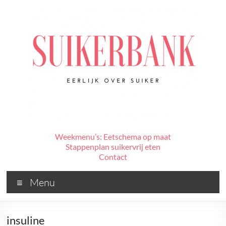
Ga
naar
de
inhoud
De
Weekmenu’s: Eetschema op maat
Stappenplan suikervrij eten
Suikerbank
Contact
Voor
Menu
alles
wat
jij
insuline