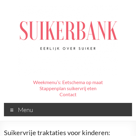
Ga
naar
de
inhoud
De
Weekmenu’s: Eetschema op maat
Stappenplan suikervrij eten
Suikerbank
Contact
Voor
Menu
alles
wat
jij
Suikervrije traktaties voor kinderen: