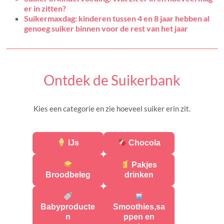
er in zitten?
Suikermaxdag: kinderen tussen 4 en 8 jaar hebben al
genoeg suiker binnen voor de rest van het jaar
Ontdek de Suikerbank
Kies een categorie en zie hoeveel suiker erin zit.
IJs
Chocola
Pakjes
Broodbeleg
drinken
Babyproducte
Smoothies,sa
n
ppen en