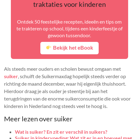
traktaties voor kinderen
Ontdek 50 feestelijke recepten, ideeën en tips om
te trakteren op school, tijdens een kinderfeestje of
gewoon tussendoor.
Bekijk het eBook
Als steeds meer ouders en scholen bewust omgaan met
suiker
, schuift de Suikermaxdag hopelijk steeds verder op
richting de maand december, waar hij eigenlijk thuishoort.
Hierdoor draag je als ouder je steentje bij aan het
terugdringen van de enorme suikerconsumptie die ook voor
kinderen in Nederland nog steeds veel te hoog is.
Meer lezen over suiker
Wat is suiker? En zit er verschil in suikers?
Suiker in kindervoeding: Wat zit er in en hoeveel mag