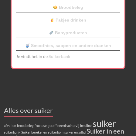
Broodbeleg
Pakjes drinken
Babyproducten
Smoothies, sappen en andere dranken
Je vindt het in de
Suikerbank
Alles over suiker
suiker
afvallen
broodbeleg
fructose
geraffineerd suikervij
insuline
Suiker in een
suikerbank
Suiker berekenen
suikerbom
suiker en adhd