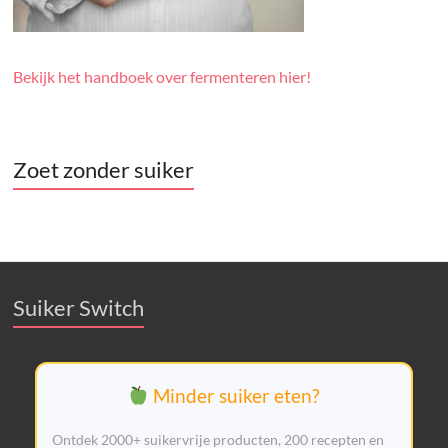
Bekijk het handboek over fermenteren hier!
Zoet zonder suiker
Suiker Switch
Minder suiker eten?
Ontdek 2000+ suikervrije producten, 200 recepten en