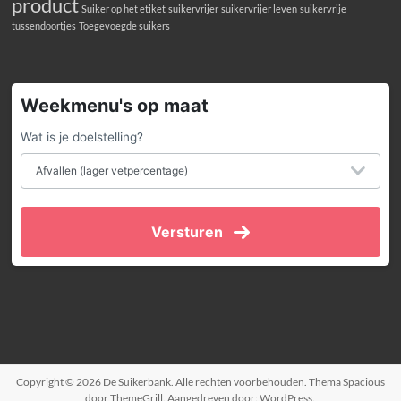
product
Suiker op het etiket
suikervrijer
suikervrijer leven
suikervrije
tussendoortjes
Toegevoegde suikers
Weekmenu's op maat
Wat is je doelstelling?
Versturen
Copyright © 2026
De Suikerbank
. Alle rechten voorbehouden. Thema
Spacious
door ThemeGrill. Aangedreven door:
WordPress
.