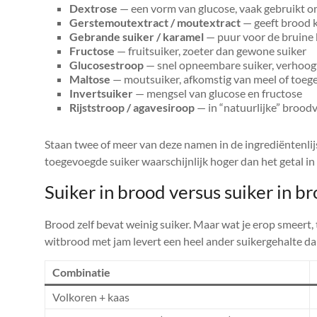
Dextrose
— een vorm van glucose, vaak gebruikt o
Gerstemoutextract / moutextract
— geeft brood k
Gebrande suiker / karamel
— puur voor de bruine 
Fructose
— fruitsuiker, zoeter dan gewone suiker
Glucosestroop
— snel opneembare suiker, verhoogt
Maltose
— moutsuiker, afkomstig van meel of toe
Invertsuiker
— mengsel van glucose en fructose
Rijststroop / agavesiroop
— in “natuurlijke” brood
Staan twee of meer van deze namen in de ingrediëntenlij
toegevoegde suiker waarschijnlijk hoger dan het getal 
Suiker in brood versus suiker in b
Brood zelf bevat weinig suiker. Maar wat je erop smeert, 
witbrood met jam levert een heel ander suikergehalte da
Combinatie
Volkoren + kaas