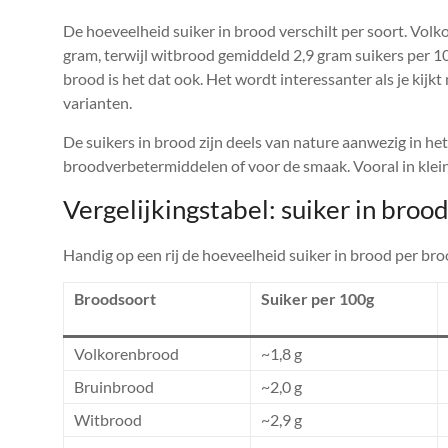
De hoeveelheid suiker in brood verschilt per soort. Vol
gram, terwijl witbrood gemiddeld 2,9 gram suikers per 1
brood is het dat ook. Het wordt interessanter als je kij
varianten.
De suikers in brood zijn deels van nature aanwezig in he
broodverbetermiddelen of voor de smaak. Vooral in kle
Vergelijkingstabel: suiker in brood
Handig op een rij de hoeveelheid suiker in brood per br
Broodsoort
Suiker per 100g
Volkorenbrood
~1,8 g
Bruinbrood
~2,0 g
Witbrood
~2,9 g