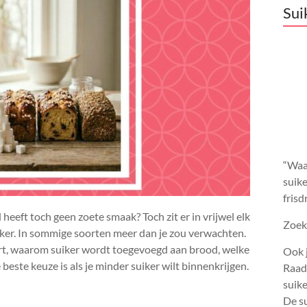
Sui
“Waar
suike
frisd
heeft toch geen zoete smaak? Toch zit er in vrijwel elk
Zoek 
iker. In sommige soorten meer dan je zou verwachten.
 soort, waarom suiker wordt toegevoegd aan brood, welke
Ook j
este keuze is als je minder suiker wilt binnenkrijgen.
Raadp
suik
De su