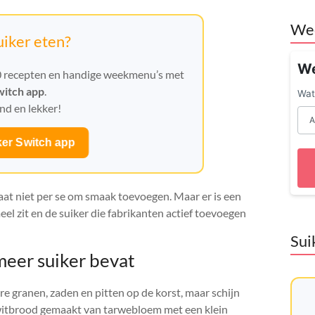
We
iker eten?
We
0 recepten en handige weekmenu’s met
witch app
.
Wat 
nd en lekker!
ker Switch app
gaat niet per se om smaak toevoegen. Maar er is een
eel zit en de suiker die fabrikanten actief toevoegen
Sui
er suiker bevat
granen, zaden en pitten op de korst, maar schijn
 witbrood gemaakt van tarwebloem met een klein