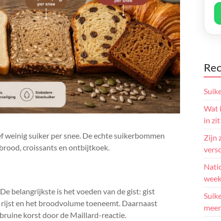
Rec
Suik
Wat i
in zit
ief weinig suiker per snee. De echte suikerbommen
Zijn 
brood, croissants en ontbijtkoek.
versc
Natio
week
e belangrijkste is het voeden van de gist: gist
Suike
er rijst en het broodvolume toeneemt. Daarnaast
meer
bruine korst door de Maillard-reactie.