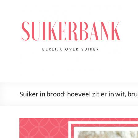
Ga
naar
De
de
Suikerbank
inhoud
Voor
alles
wat
jij
wilt
weten
over
suiker
Suiker in brood: hoeveel zit er in wit, b