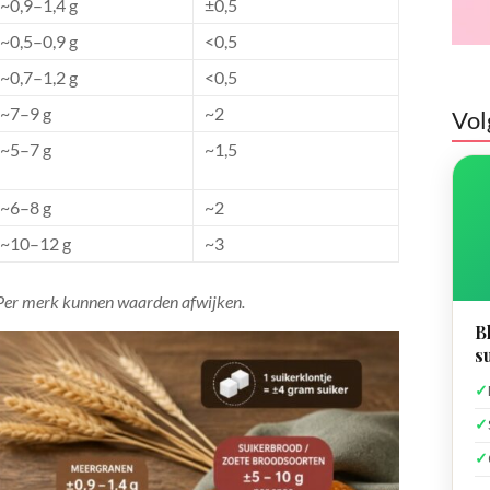
~0,9–1,4 g
±0,5
~0,5–0,9 g
<0,5
~0,7–1,2 g
<0,5
~7–9 g
~2
Vol
~5–7 g
~1,5
~6–8 g
~2
~10–12 g
~3
Per merk kunnen waarden afwijken.
B
s