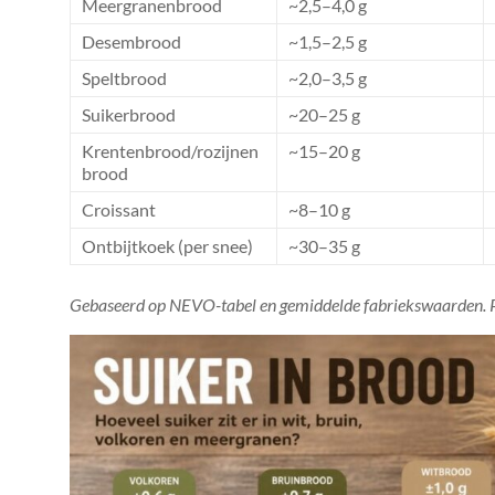
Meergranenbrood
~2,5–4,0 g
Desembrood
~1,5–2,5 g
Speltbrood
~2,0–3,5 g
Suikerbrood
~20–25 g
Krentenbrood/rozijnen
~15–20 g
brood
Croissant
~8–10 g
Ontbijtkoek (per snee)
~30–35 g
Gebaseerd op NEVO-tabel en gemiddelde fabriekswaarden. 