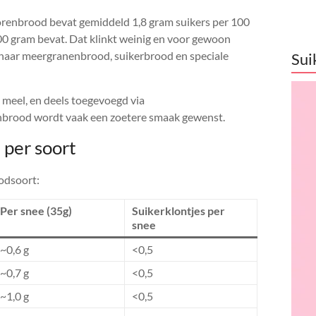
korenbrood bevat gemiddeld 1,8 gram suikers per 100
00 gram bevat. Dat klinkt weinig en voor gewoon
kt naar meergranenbrood, suikerbrood en speciale
Sui
t meel, en deels toegevoegd via
inbrood wordt vaak een zoetere smaak gewenst.
 per soort
oodsoort:
Per snee (35g)
Suikerklontjes per
snee
~0,6 g
<0,5
~0,7 g
<0,5
~1,0 g
<0,5