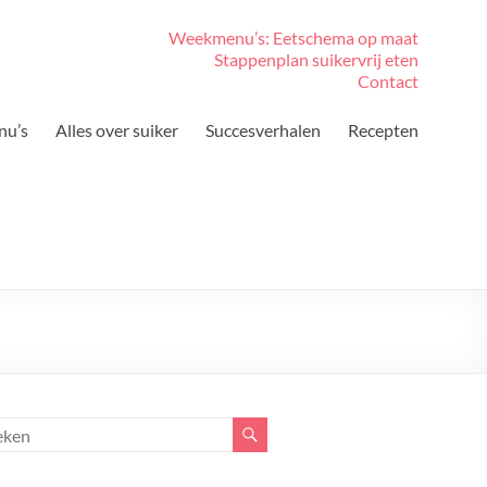
Weekmenu’s: Eetschema op maat
Stappenplan suikervrij eten
Contact
nu’s
Alles over suiker
Succesverhalen
Recepten