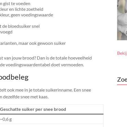
m gist te voeden
leur en lichte zoetheid
kleur, geen voedingswaarde
 de bloedsuiker snel
gevoegd
varianten, maar ook gewoon suiker
Beki
st van jouw brood? Dan is de totale hoeveelheid
in de voedingswaardentabel doet vermoeden.
roodbeleg
Zoe
telt ook mee in je totale suikerinname. Een snee
n dezelfde snee met kaas.
Geschatte suiker per snee brood
~0,6 g