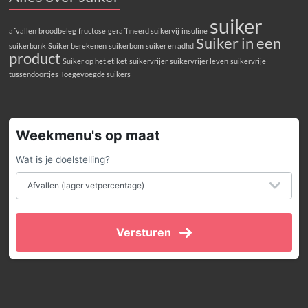
suiker
afvallen
broodbeleg
fructose
geraffineerd suikervij
insuline
Suiker in een
suikerbank
Suiker berekenen
suikerbom
suiker en adhd
product
Suiker op het etiket
suikervrijer
suikervrijer leven
suikervrije
tussendoortjes
Toegevoegde suikers
Weekmenu's op maat
Wat is je doelstelling?
Versturen