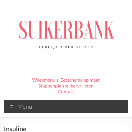
Ga
naar
de
inhoud
De
Weekmenu’s: Eetschema op maat
Stappenplan suikervrij eten
Suikerbank
Contact
Voor
Menu
alles
wat
jij
Insuline