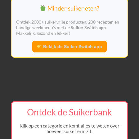
Minder suiker eten?
Ontdek 2000+ suikervrije producten, 200 recepten en
handige weekmenu’s met de
Suiker Switch app
.
Makkelijk, gezond en lekker!
Bekijk de Suiker Switch app
Ontdek de Suikerbank
Klik op een categorie en komt alles te weten over
hoeveel suiker erin zit.