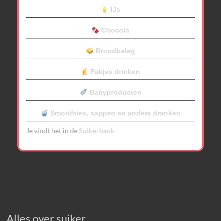
IJs
Chocola
Broodbeleg
Pakjes drinken
Babyproducten
Smoothies, sappen en andere dranken
Je vindt het in de
Suikerbank
Alles over suiker