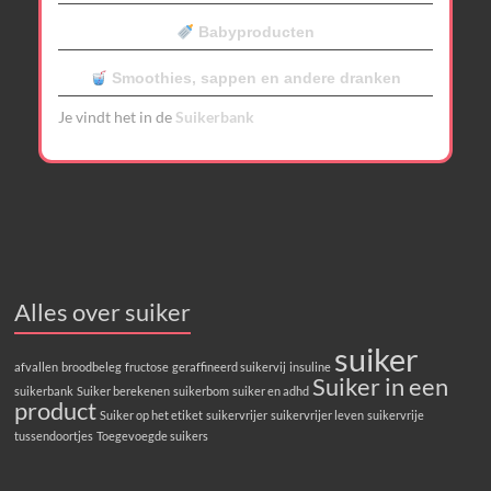
Babyproducten
Smoothies, sappen en andere dranken
Je vindt het in de
Suikerbank
Alles over suiker
suiker
afvallen
broodbeleg
fructose
geraffineerd suikervij
insuline
Suiker in een
suikerbank
Suiker berekenen
suikerbom
suiker en adhd
product
Suiker op het etiket
suikervrijer
suikervrijer leven
suikervrije
tussendoortjes
Toegevoegde suikers