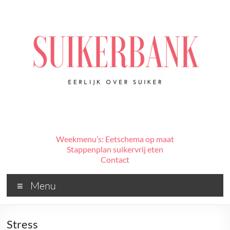
Ga
naar
de
inhoud
De
Weekmenu’s: Eetschema op maat
Stappenplan suikervrij eten
Suikerbank
Contact
Voor
Menu
alles
wat
jij
Stress