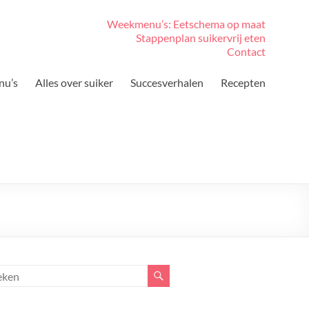
Weekmenu’s: Eetschema op maat
Stappenplan suikervrij eten
Contact
nu’s
Alles over suiker
Succesverhalen
Recepten