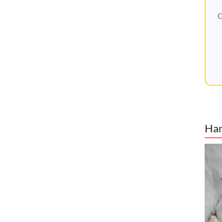
O
Han