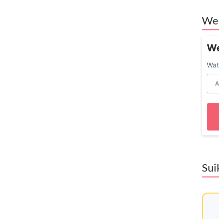
We
We
Wat 
Sui