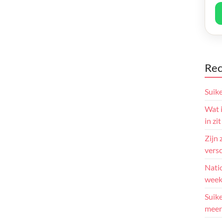
Rec
Suik
Wat i
in zit
Zijn 
versc
Natio
week
Suike
meer