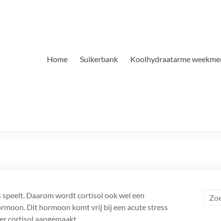
Home
Suikerbank
Koolhydraatarme weekme
ss speelt. Daarom wordt cortisol ook wel een
moon. Dit hormoon komt vrij bij een acute stress
t er cortisol aangemaakt.