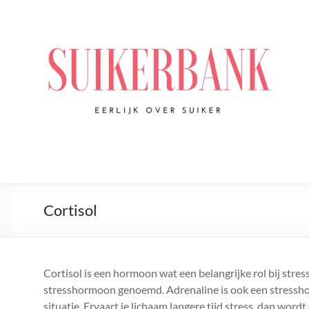
Ga
naar
De
de
Suikerbank
inhoud
Voor
alles
wat
jij
wilt
weten
over
suiker
Cortisol
Cortisol is een hormoon wat een belangrijke rol bij stre
stresshormoon genoemd. Adrenaline is ook een stresshor
situatie. Ervaart je lichaam langere tijd stress, dan word